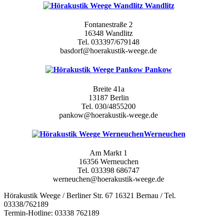
Wandlitz
Fontanestraße 2
16348 Wandlitz
Tel. 033397/679148
basdorf@hoerakustik-weege.de
Pankow
Breite 41a
13187 Berlin
Tel. 030/4855200
pankow@hoerakustik-weege.de
Werneuchen
Am Markt 1
16356 Werneuchen
Tel. 033398 686747
werneuchen@hoerakustik-weege.de
Hörakustik Weege / Berliner Str. 67 16321 Bernau / Tel.
03338/762189
Termin-Hotline: 03338 762189