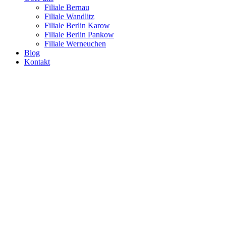
Filiale Bernau
Filiale Wandlitz
Filiale Berlin Karow
Filiale Berlin Pankow
Filiale Werneuchen
Blog
Kontakt