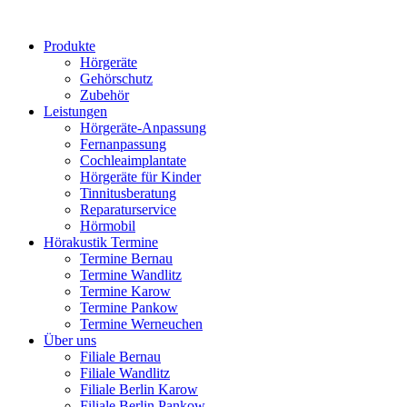
Produkte
Hörgeräte
Gehörschutz
Zubehör
Leistungen
Hörgeräte-Anpassung
Fernanpassung
Cochleaimplantate
Hörgeräte für Kinder
Tinnitusberatung
Reparaturservice
Hörmobil
Hörakustik Termine
Termine Bernau
Termine Wandlitz
Termine Karow
Termine Pankow
Termine Werneuchen
Über uns
Filiale Bernau
Filiale Wandlitz
Filiale Berlin Karow
Filiale Berlin Pankow