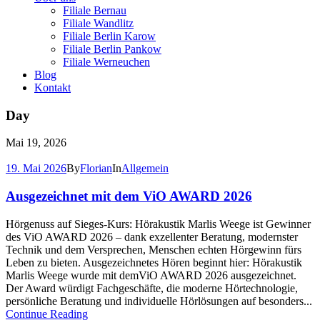
Filiale Bernau
Filiale Wandlitz
Filiale Berlin Karow
Filiale Berlin Pankow
Filiale Werneuchen
Blog
Kontakt
Day
Mai 19, 2026
19. Mai 2026
By
Florian
In
Allgemein
Ausgezeichnet mit dem ViO AWARD 2026
Hörgenuss auf Sieges-Kurs: Hörakustik Marlis Weege ist Gewinner
des ViO AWARD 2026 – dank exzellenter Beratung, modernster
Technik und dem Versprechen, Menschen echten Hörgewinn fürs
Leben zu bieten. Ausgezeichnetes Hören beginnt hier: Hörakustik
Marlis Weege wurde mit demViO AWARD 2026 ausgezeichnet.
Der Award würdigt Fachgeschäfte, die moderne Hörtechnologie,
persönliche Beratung und individuelle Hörlösungen auf besonders...
Continue Reading