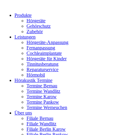
Produkte
Hörgeräte
Gehörschutz
Zubehör
Leistungen
Hörgeräte-Anpassung
Fernanpassung
Cochleaimplantate
Hörgeräte für Kinder
Tinnitusberatung
Reparaturservice
Hörmobil
Hörakustik Termine
Termine Bernau
Termine Wandlitz
Termine Karow
Termine Pankow
Termine Werneuchen
Über uns
Filiale Bernau
Filiale Wandlitz
Filiale Berlin Karow
Filiale Berlin Pankow